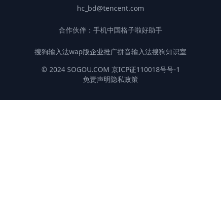
hc_bd@tencent.com
合作伙伴：
手机中国
格子啦
好助手
搜狗输入法wap版
企业推广
拼音输入法
搜狗知识室
© 2024 SOGOU.COM 京ICP证110018号号-1
免责声明
隐私政策