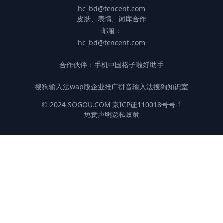
hc_bd@tencent.com
皮肤、表情、词库合作
邮箱：
hc_bd@tencent.com
合作伙伴：
手机中国
格子啦
好助手
搜狗输入法wap版
企业推广
拼音输入法
搜狗知识室
© 2024 SOGOU.COM 京ICP证110018号号-1
免责声明
隐私政策