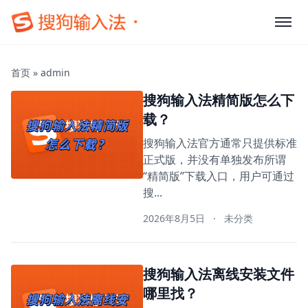
首页
»
admin
搜狗输入法精简版怎么下
载？
搜狗输入法官方通常只提供标准
正式版，并没有单独发布所谓
“精简版”下载入口，用户可通过
搜...
2026年8月5日
·
未分类
搜狗输入法离线安装文件
哪里找？