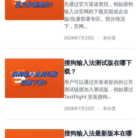
先通过官方渠道查找，例如搜狗
输入法官网的下载页面或企业
版/批量部署专区。部分情况
下，官网...
2026年7月29日
·
未分类
搜狗输入法测试版在哪下
载？
用户可以通过开发者提供的公开
测试链接加入测试版，例如通过
TestFlight 安装搜狗...
2026年7月22日
·
未分类
搜狗输入法最新版本在哪