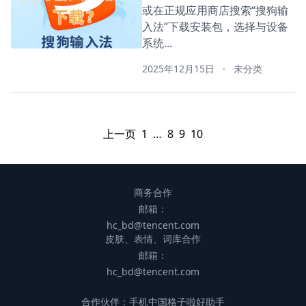
或在正规应用商店搜索“搜狗输
入法”下载安装包，选择与设备
系统...
2025年12月15日
·
未分类
上一页
1
…
8
9
10
商务合作
邮箱：
hc_bd@tencent.com
皮肤、表情、词库合作
邮箱：
hc_bd@tencent.com
合作伙伴：
手机中国
格子啦
好助手